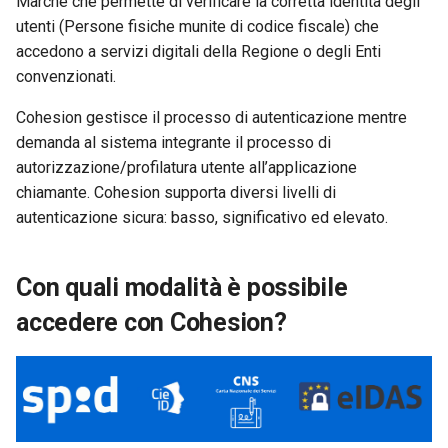
Marche che permette di verificare la corretta identità degli
l
utenti (Persone fisiche munite di codice fiscale) che
Rinnovo del Token
a
accedono a servizi digitali della Regione o degli Enti
convenzionati.
Configuratore integrazioni
r
Cohesion gestisce il processo di autenticazione mentre
i
demanda al sistema integrante il processo di
c
autorizzazione/profilatura utente all’applicazione
chiamante. Cohesion supporta diversi livelli di
e
autenticazione sicura: basso, significativo ed elevato.
r
c
Con quali modalità è possibile
a
accedere con Cohesion?